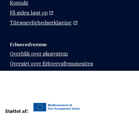
Kontakt
Få siden læst op
Tilgængelighedserklæring
Erhvervsfremme
Overblik over økosystem
Oversigt over Erhvervsfremmesites
Datahubben
Relevante sites
Virk.dk
Støttet af:
CVR