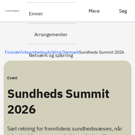
Sundheds Summit 2026
Tilmeld dig her
Mere
Søg
Emner
Arrangementer
Forside
Virksomhedsudvikling Danmark
Sundheds Summit 2026
Netværk og sparring
Event
Sundheds Summit
2026
Sæt retning for fremtidens sundhedsvæsen, når