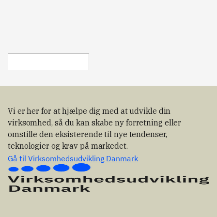
for 
ønsker at 
Shangh
er og giver 
og giv dine 
ej
ansøgninge
forstå Kina 
støtte til at 
input til, 
ai 2027
n, og du får 
som 
udvikle og 
hvordan vi 
også 
markeds‑ 
teste nye 
kommer 
mulighed 
og 
løsninger 
videre.
for at finde 
innovations
og 
relevante 
mulighed, 
koncepter i 
projektpart
uden at gå 
samarbejde 
nere til at 
direkte ind 
med andre 
danne 
i eksport og 
aktører, 
stærke 
salg.
Vi er her for at hjælpe dig med at udvikle din
f.eks. 
ansøgnings
kommuner, 
virksomhed, så du kan skabe ny forretning eller
konsortier.
hospitaler, 
omstille den eksisterende til nye tendenser,
videninstitu
teknologier og krav på markedet.
tioner eller 
Gå til Virksomhedsudvikling Danmark
andre 
virksomhed
er. 