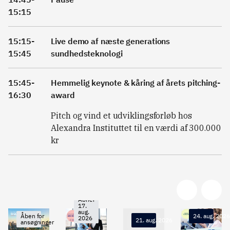
15:15
15:15-
Live demo af næste generations
15:45
sundhedsteknologi
15:45-
Hemmelig keynote & kåring af årets pitching-
16:30
award
Pitch og vind et udviklingsforløb hos
Alexandra Instituttet til en værdi af 300.000
kr
Åbner
17.
aug.
24. aug. 2026
Åben for
2026
21. aug. 2026
ansøgninger